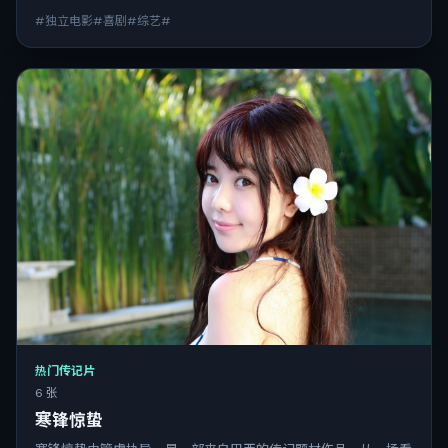
#独立电影#喜剧#综艺#
热门传记片
6 张
寒锋惊蛰