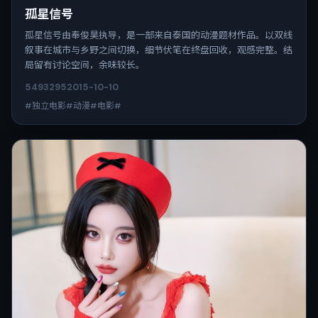
孤星信号
孤星信号由奉俊昊执导，是一部来自泰国的动漫题材作品。以双线
叙事在城市与乡野之间切换，细节伏笔在终盘回收，观感完整。结
局留有讨论空间，余味较长。
5493
295
2015-10-10
#独立电影#动漫#电影#