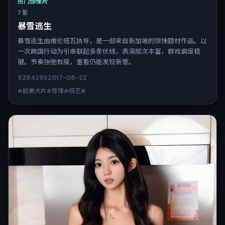
热门惊悚片
7 张
暴雪逃生
暴雪逃生由维伦纽瓦执导，是一部来自新加坡的惊悚题材作品。以
一次跨国行动为引串联起多条伏线，表演层次丰富，群戏调度稳
健。节奏张弛有度，重看仍能发现新意。
5284
295
2017-08-22
#欧美大片#惊悚#综艺#