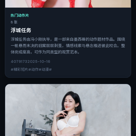
热门动作片
8 张
浮城任务
浮城任务由冯小刚执导，是一部来自墨西哥的动作题材作品。围绕
一桩悬而未决的旧案层层剥茧，情感线索与悬念推进彼此咬合。整
体完成度高，可作为同类型的观赏范本。
4079
173
2025-10-16
#精彩短片#动作#动漫#