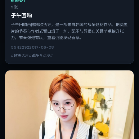
精选推荐
5 张
子午回响
子午回响由陈凯歌执导，是一部来自韩国的战争题材作品。把类型
片的节奏与作者式留白熔于一炉，配乐与剪辑在关键节点抬升张
力。节奏张弛有度，重看仍能发现新意。
5542
292
2017-06-08
#欧美大片#战争#动漫#