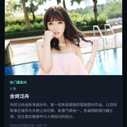
热门喜剧片
5 张
余烬泛舟
余烬泛舟由新海诚执导，是一部来自越南的喜剧题材作品。以双线
叙事在城市与乡野之间切换，影像气质统一，色调随剧情冷暖迁
移。适合喜欢强情节与人物弧光的观众。
5312
209
2016-08-17