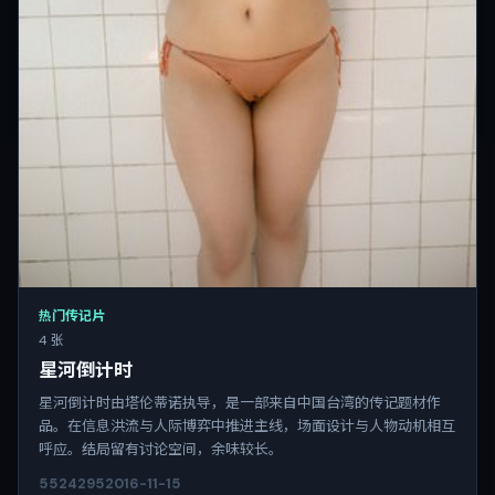
热门传记片
4 张
星河倒计时
星河倒计时由塔伦蒂诺执导，是一部来自中国台湾的传记题材作
品。在信息洪流与人际博弈中推进主线，场面设计与人物动机相互
呼应。结局留有讨论空间，余味较长。
5524
295
2016-11-15