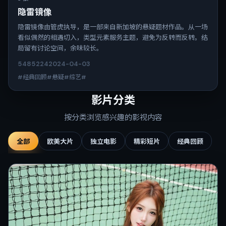
隐雷镜像
隐雷镜像由管虎执导，是一部来自新加坡的悬疑题材作品。从一场
看似偶然的相遇切入，类型元素服务主题，避免为反转而反转。结
局留有讨论空间，余味较长。
5485
224
2024-04-03
#经典回顾#悬疑#综艺#
影片分类
按分类浏览感兴趣的影视内容
全部
欧美大片
独立电影
精彩短片
经典回顾