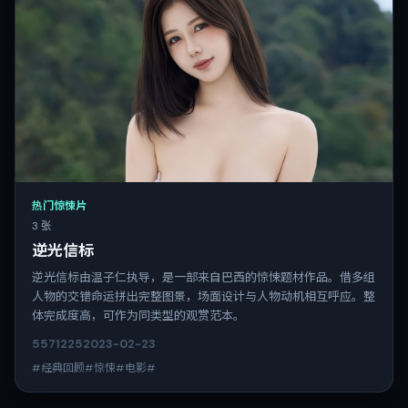
热门惊悚片
3 张
逆光信标
逆光信标由温子仁执导，是一部来自巴西的惊悚题材作品。借多组
人物的交错命运拼出完整图景，场面设计与人物动机相互呼应。整
体完成度高，可作为同类型的观赏范本。
5571
225
2023-02-23
#经典回顾#惊悚#电影#