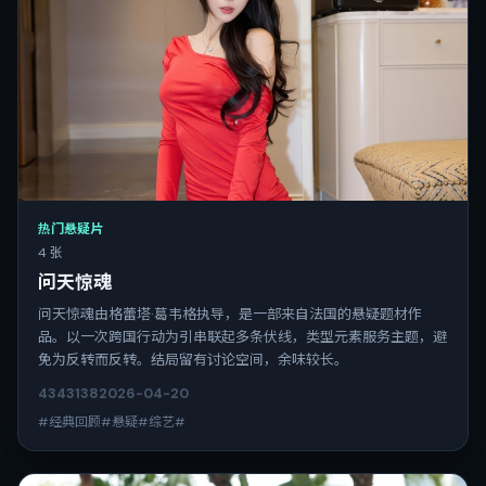
热门悬疑片
4 张
问天惊魂
问天惊魂由格蕾塔·葛韦格执导，是一部来自法国的悬疑题材作
品。以一次跨国行动为引串联起多条伏线，类型元素服务主题，避
免为反转而反转。结局留有讨论空间，余味较长。
4343
138
2026-04-20
#经典回顾#悬疑#综艺#