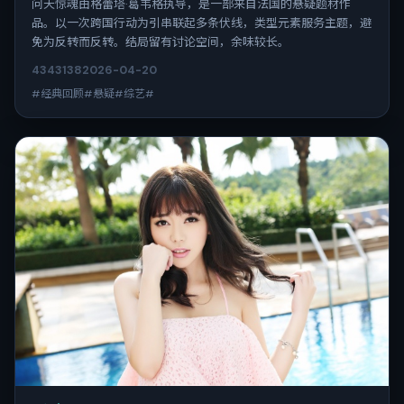
问天惊魂由格蕾塔·葛韦格执导，是一部来自法国的悬疑题材作
品。以一次跨国行动为引串联起多条伏线，类型元素服务主题，避
免为反转而反转。结局留有讨论空间，余味较长。
4343
138
2026-04-20
#经典回顾#悬疑#综艺#