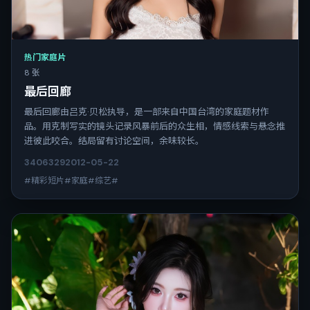
热门家庭片
8 张
最后回廊
最后回廊由吕克·贝松执导，是一部来自中国台湾的家庭题材作
品。用克制写实的镜头记录风暴前后的众生相，情感线索与悬念推
进彼此咬合。结局留有讨论空间，余味较长。
3406
329
2012-05-22
#精彩短片#家庭#综艺#