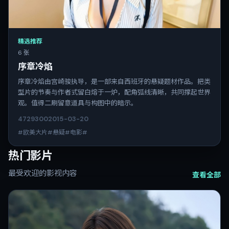
精选推荐
6 张
序章冷焰
序章冷焰由宫崎骏执导，是一部来自西班牙的悬疑题材作品。把类
型片的节奏与作者式留白熔于一炉，配角弧线清晰，共同撑起世界
观。值得二刷留意道具与构图中的暗示。
4729
300
2015-03-20
#欧美大片#悬疑#电影#
热门影片
最受欢迎的影视内容
查看全部