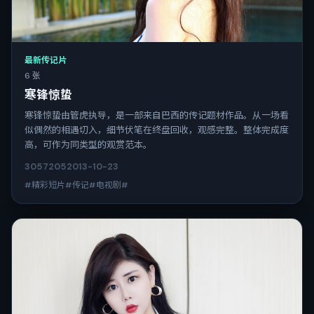
最新传记片
6 张
寒锋惊蛰
寒锋惊蛰由管虎执导，是一部来自巴西的传记题材作品。从一场看
似偶然的相遇切入，细节伏笔在终盘回收，观感完整。整体完成度
高，可作为同类型的观赏范本。
3057
205
2013-10-23
#精彩短片#传记#电视剧#