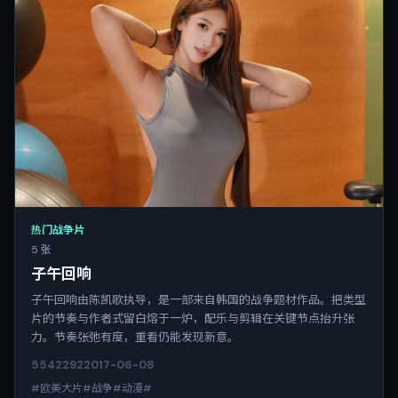
热门战争片
5 张
子午回响
子午回响由陈凯歌执导，是一部来自韩国的战争题材作品。把类型
片的节奏与作者式留白熔于一炉，配乐与剪辑在关键节点抬升张
力。节奏张弛有度，重看仍能发现新意。
5542
292
2017-06-08
#欧美大片#战争#动漫#