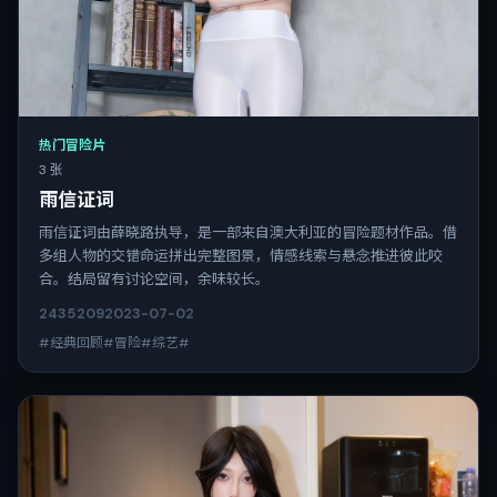
热门冒险片
3 张
雨信证词
雨信证词由薛晓路执导，是一部来自澳大利亚的冒险题材作品。借
多组人物的交错命运拼出完整图景，情感线索与悬念推进彼此咬
合。结局留有讨论空间，余味较长。
2435
209
2023-07-02
#经典回顾#冒险#综艺#