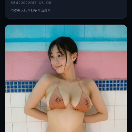
5542
292
2017-06-08
#欧美大片#战争#动漫#