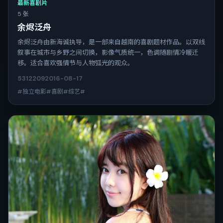
最新喜剧片
5 张
余烬泛舟
余烬泛舟由新海诚执导，是一部来自越南的喜剧题材作品。以双线
叙事在城市与乡野之间切换，影像气质统一，色调随剧情冷暖迁
移。适合喜欢强情节与人物弧光的观众。
5312
209
2016-08-17
#独立电影#喜剧#综艺#