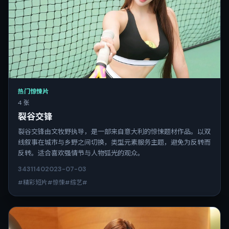
热门惊悚片
4 张
裂谷交锋
裂谷交锋由文牧野执导，是一部来自意大利的惊悚题材作品。以双
线叙事在城市与乡野之间切换，类型元素服务主题，避免为反转而
反转。适合喜欢强情节与人物弧光的观众。
3431
140
2023-07-03
#精彩短片#惊悚#综艺#