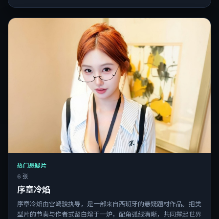
热门悬疑片
6 张
序章冷焰
序章冷焰由宫崎骏执导，是一部来自西班牙的悬疑题材作品。把类
型片的节奏与作者式留白熔于一炉，配角弧线清晰，共同撑起世界