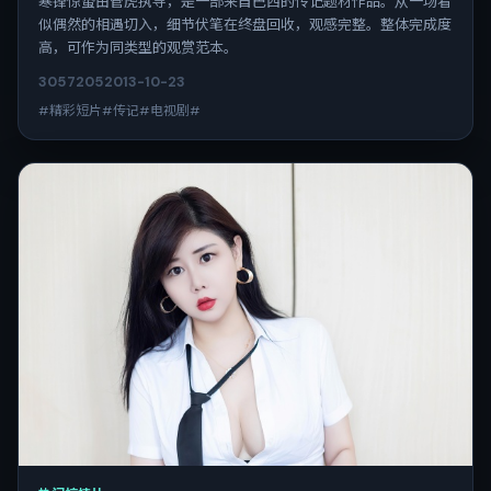
寒锋惊蛰由管虎执导，是一部来自巴西的传记题材作品。从一场看
似偶然的相遇切入，细节伏笔在终盘回收，观感完整。整体完成度
高，可作为同类型的观赏范本。
3057
205
2013-10-23
#精彩短片#传记#电视剧#